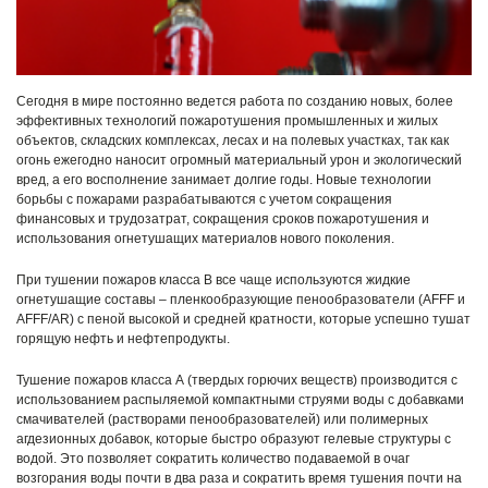
Сегодня в мире постоянно ведется работа по созданию новых, более
эффективных технологий пожаротушения промышленных и жилых
объектов, складских комплексах, лесах и на полевых участках, так как
огонь ежегодно наносит огромный материальный урон и экологический
вред, а его восполнение занимает долгие годы. Новые технологии
борьбы с пожарами разрабатываются с учетом сокращения
финансовых и трудозатрат, сокращения сроков пожаротушения и
использования огнетушащих материалов нового поколения.
При тушении пожаров класса В все чаще используются жидкие
огнетушащие составы – пленкообразующие пенообразователи (AFFF и
AFFF/AR) с пеной высокой и средней кратности, которые успешно тушат
горящую нефть и нефтепродукты.
Тушение пожаров класса А (твердых горючих веществ) производится с
использованием распыляемой компактными струями воды с добавками
смачивателей (растворами пенообразователей) или полимерных
агдезионных добавок, которые быстро образуют гелевые структуры с
водой. Это позволяет сократить количество подаваемой в очаг
возгорания воды почти в два раза и сократить время тушения почти на