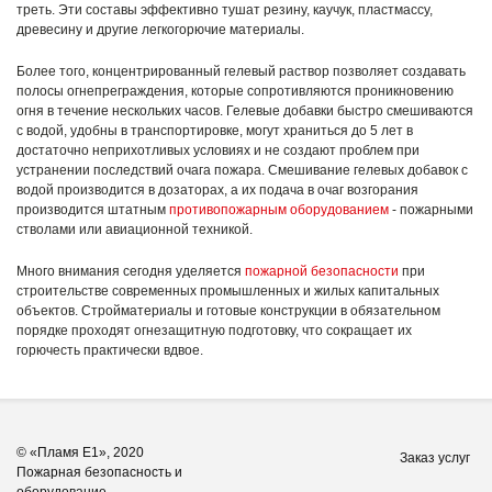
треть. Эти составы эффективно тушат резину, каучук, пластмассу,
древесину и другие легкогорючие материалы.
Более того, концентрированный гелевый раствор позволяет создавать
полосы огнепреграждения, которые сопротивляются проникновению
огня в течение нескольких часов. Гелевые добавки быстро смешиваются
с водой, удобны в транспортировке, могут храниться до 5 лет в
достаточно неприхотливых условиях и не создают проблем при
устранении последствий очага пожара. Смешивание гелевых добавок с
водой производится в дозаторах, а их подача в очаг возгорания
производится штатным
противопожарным оборудованием
- пожарными
стволами или авиационной техникой.
Много внимания сегодня уделяется
пожарной безопасности
при
строительстве современных промышленных и жилых капитальных
объектов. Стройматериалы и готовые конструкции в обязательном
порядке проходят огнезащитную подготовку, что сокращает их
горючесть практически вдвое.
© «Пламя Е1», 2020
Заказ услуг
Пожарная безопасность и